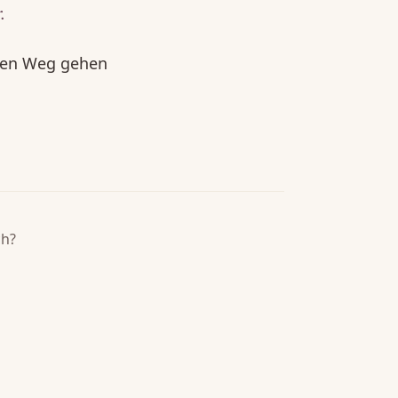
.
ren Weg gehen
ch?